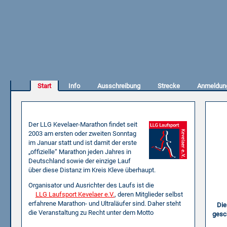
Start
Info
Ausschreibung
Strecke
Anmeldun
Willkommen beim LLG Kevelaer-Marathon!
Anm
Der LLG Kevelaer-Marathon findet seit
2003 am ersten oder zweiten Sonntag
im Januar statt und ist da­mit der erste
„offizielle“ Marathon jeden Jahres in
Deutschland sowie der einzige Lauf
über diese Distanz im Kreis Kleve über­haupt.
Organisator und Ausrichter des Laufs ist die
LLG Laufsport Kevelaer e.V.
, deren Mitglieder selbst
erfahrene Marathon- und Ultraläufer sind. Da­her steht
Die
die Veranstaltung zu Recht unter dem Motto
gesc