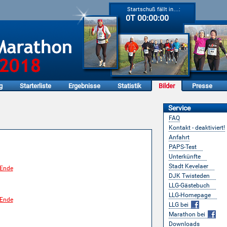
Startschuß fällt in…:
0T 00:00:00
g
Starterliste
Ergebnisse
Statistik
Bilder
Presse
Service
FAQ
Kontakt - deaktiviert!
laer-Marathon
Anfahrt
PAPS-Test
Unterkünfte
Stadt Kevelaer
DJK Twisteden
LLG-Gästebuch
LLG-Homepage
LLG bei
Marathon bei
Downloads